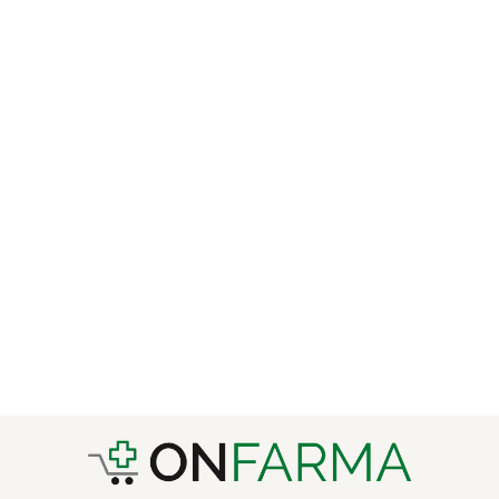
Steriblock 50 ML Spray
Emostatico
€10,90
IVA ESCLUSA
€13,30 IVA INCLUSA