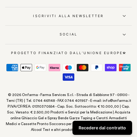
ISCRIVITI ALLA NEWSLETTER
SOCIAL
PROGETTO FINANZIATO DALL’UNIONE EUROPEA
© 2026 Onfarma - Farma Services S.r.l. - Strada di Sabbione 97 - 05100 -
Terni (TR) | Tel. 0744 461148 - FAX 0744 401957 - E-mail: info@onfarma.it
P.IVA/CF/REA: 01310370554 - Cap. Soc. Sottoscritto: € 10.000,00 | Cap.
Soc. Versato: € 2.500,00 Prodotti e Servizi per la Medicazione | Acquista
online Ghiaccio Gel e Spray Bende Garze Taping e Cerotti Armadietti
Medici e Cassette Pronto Soccorso per Infermeria Aziendale Disinfettante
Recedere dal contratto
Alcool Test e altri prodotti parafarmaceutici