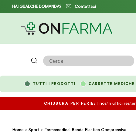
Salta
HAI QUALCHE DOMANDA?
Contattaci
Cerca
TUTTI I PRODOTTI
CASSETTE MEDICHE
I nostri uffici rest
CHIUSURA PER FERIE:
Home
>
Sport
>
Farmamedical Benda Elastica Compressiva