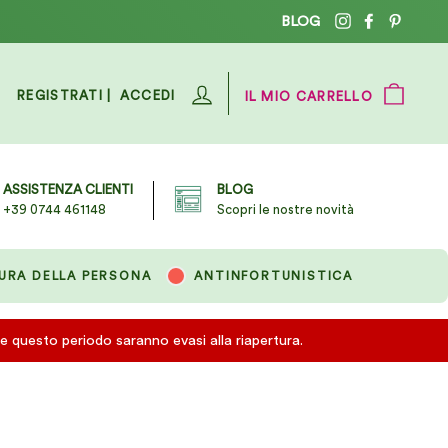
BLOG
Instagram
Facebook
Pinter
ACCEDI
CAR
REGISTRATI |
ACCEDI
IL MIO CARRELLO
ASSISTENZA CLIENTI
BLOG
+39 0744 461148
Scopri le nostre novità
URA DELLA PERSONA
ANTINFORTUNISTICA
te questo periodo saranno evasi alla riapertura.