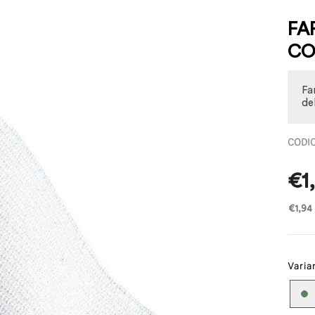
FA
CO
Fa
de
Prez
€1
€1,94
Varia