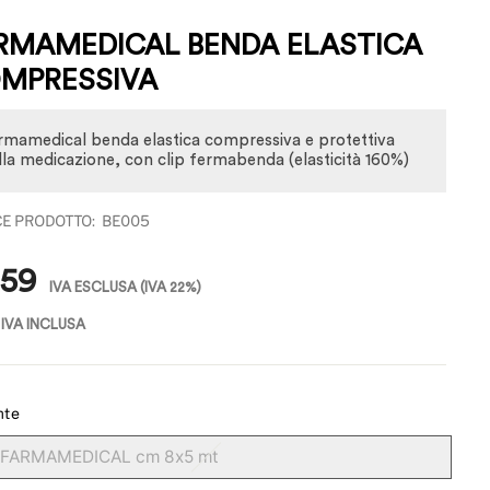
RMAMEDICAL BENDA ELASTICA
MPRESSIVA
rmamedical benda elastica compressiva e protettiva
lla medicazione, con clip fermabenda (elasticità 160%)
BE005
zo
,59
IVA ESCLUSA
(IVA 22%)
IVA INCLUSA
nte
FARMAMEDICAL cm 8x5 mt