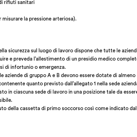
rifiuti sanitari
isurare la pressione arteriosa).
ella sicurezza sul luogo di lavoro dispone che tutte le azien
ire e preveda l’allestimento di un presidio medico completo 
si di infortunio o emergenza.
e le aziende di gruppo A e B devono essere dotate di almen
ntenente quanto previsto dall’allegato 1 nella sede aziendal
sto in ciascuna sede di lavoro in una posizione tale da esse
ibile.
enuto della cassetta di primo soccorso così come indicato dal