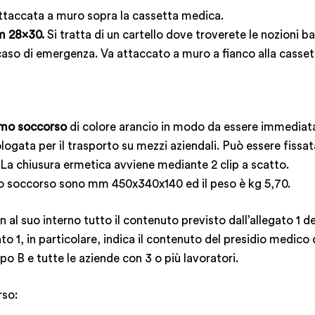
ttaccata a muro sopra la cassetta medica.
m 28x30.
Si tratta di un cartello dove troverete le nozioni ba
in caso di emergenza. Va attaccato a muro a fianco alla casse
imo soccorso
di colore arancio in modo da essere immediatam
logata per il trasporto su mezzi aziendali. Può essere fissata
. La chiusura ermetica avviene mediante 2 clip a scatto.
to soccorso sono mm 450x340x140 ed il peso è kg 5,70.
l suo interno tutto il contenuto previsto dall’allegato 1 de
ato 1, in particolare, indica il contenuto del presidio medico
po B e tutte le aziende con 3 o più lavoratori.
rso: