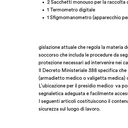
2 Sacchetti monouso per la raccolta di 
1 Termometro digitale
1 Sfigmomanometro (apparecchio per m
gislazione attuale che regola la materia d
soccorso che includa le procedure da segu
protezione necessari ad intervenire nei ca
Il Decreto Ministeriale 388 specifica ch
(armadietto medico o valigetta medica) co
L’ubicazione per il presidio medico va po
segnaletica adeguata e facilmente access
I seguenti articoli costituiscono il cont
sicurezza sul luogo di lavoro.