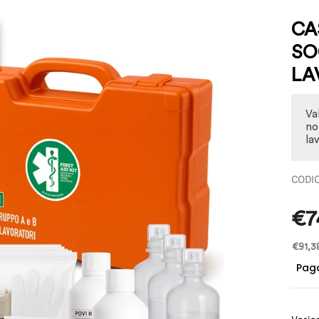
CA
SO
LA
Va
no
lav
Prez
€7
€91,3