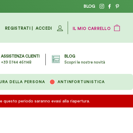
BLOG
Instagram
Facebook
Pinter
ACCEDI
CAR
REGISTRATI |
ACCEDI
IL MIO CARRELLO
ASSISTENZA CLIENTI
BLOG
+39 0744 461148
Scopri le nostre novità
URA DELLA PERSONA
ANTINFORTUNISTICA
te questo periodo saranno evasi alla riapertura.